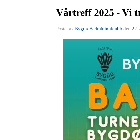
Vårtreff 2025 - Vi 
Postet av
Bygdø Badmintonklubb
den
22.