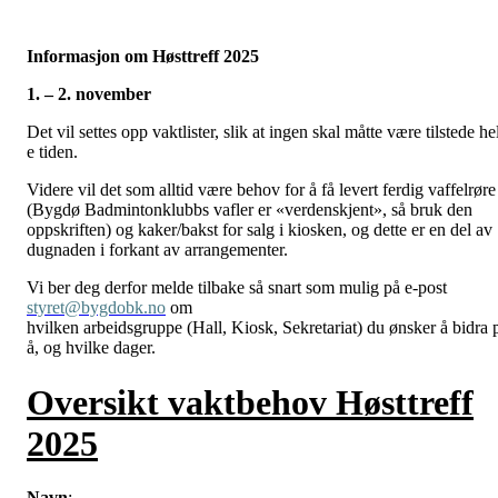
Informasjon om Høsttreff 2025
1. – 2. november
Det vil settes opp vaktlister, slik at ingen skal måtte være tilstede he
e tiden.
Videre vil det som alltid være behov for å få levert ferdig vaffelrøre
(Bygdø Badmintonklubbs vafler er «verdenskjent», så bruk den
oppskriften) og kaker/bakst for salg i kiosken, og dette er en del av
dugnaden i forkant av arrangementer.
Vi ber deg derfor melde tilbake så snart som mulig på e-post
styret@bygdobk.no
om
hvilken arbeidsgruppe (Hall, Kiosk, Sekretariat) du ønsker å bidra 
å, og hvilke dager.
Oversikt vaktbehov Høsttreff
2025
Navn
: