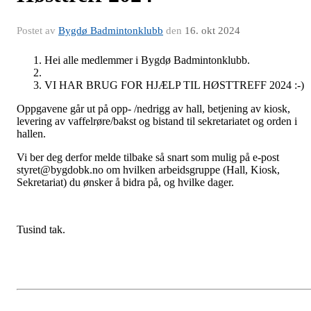
Postet av
Bygdø Badmintonklubb
den
16. okt 2024
Hei alle medlemmer i Bygdø Badmintonklubb.
VI HAR BRUG FOR HJÆLP TIL HØSTTREFF 2024 :-)
Oppgavene går ut på opp- /nedrigg av hall, betjening av kiosk,
levering av vaffelrøre/bakst og bistand til sekretariatet og orden i
hallen.
Vi ber deg derfor melde tilbake så snart som mulig på e-post
styret@bygdobk.no om hvilken arbeidsgruppe (Hall, Kiosk,
Sekretariat) du ønsker å bidra på, og hvilke dager.
Tusind tak.