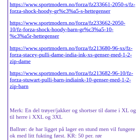
https://www.sportmodern.no/forza/fz233661-2050-s/fz-
forza-shock-hoody-gr%c3%a5-s-hettegenser
https://www.sportmodern.no/forza/fz233662-2050-
10/fz-forza-shock-hoody-barn-gr%c3%a5-10-
%c3%a5r-hettegenser
https://www.sportmodern.no/forza/fz213680-96-xs/fz-
forza-stacey-pulli-dame-india-ink-xs-genser-med-1-2-
zip-dame
https://www.sportmodern.no/forza/fz213682-96-10/fz-
forza-stuwart-pulli-barn-indiaink-10-genser-med-1-2-
zip-barn
Merk: En del trøyer/jakker og shortser til dame i XL og
til herre i XXL og 3XL
Ballrør: de har ligget på lager en stund men vil fungere
ok med litt fukting først. KR: 50 per. rør