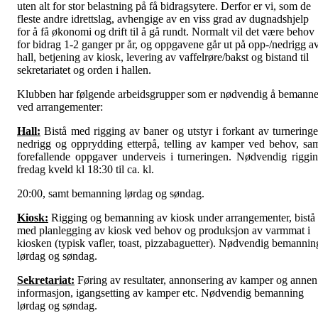
uten alt for stor belastning på få bidragsytere. Derfor er vi, som de
fleste andre idrettslag, avhengige av en viss grad av dugnadshjelp
for å få økonomi og drift til å gå rundt. Normalt vil det være behov
for bidrag 1-2 ganger pr år, og oppgavene går ut på opp-/nedrigg a
hall, betjening av kiosk, levering av vaffelrøre/bakst og bistand til
sekretariatet og orden i hallen.
Klubben har følgende arbeidsgrupper som er nødvendig å bemann
ved arrangementer:
Hall:
Bistå med rigging av baner og utstyr i forkant av turneringe
nedrigg og opprydding etterpå, telling av kamper ved behov, sa
forefallende oppgaver underveis i turneringen. Nødvendig riggi
fredag kveld kl 18:30 til ca. kl.
20:00, samt bemanning lørdag og søndag.
Kiosk:
Rigging og bemanning av kiosk under arrangementer, bistå
med planlegging av kiosk ved behov og produksjon av varmmat i
kiosken (typisk vafler, toast, pizzabaguetter). Nødvendig bemannin
lørdag og søndag.
Sekretariat:
Føring av resultater, annonsering av kamper og annen
informasjon, igangsetting av kamper etc. Nødvendig bemanning
lørdag og søndag.