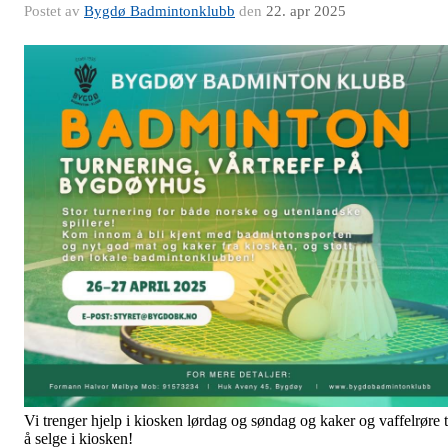
Postet av
Bygdø Badmintonklubb
den
22. apr 2025
Vi trenger hjelp i kiosken lørdag og søndag og kaker og vaffelrøre t
å selge i kiosken!