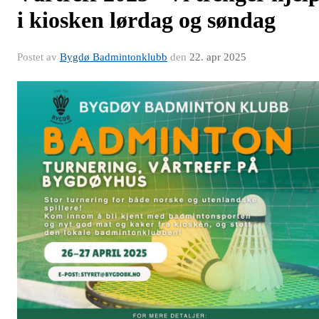
i kiosken lørdag og søndag
Postet av
Bygdø Badmintonklubb
den
22. apr 2025