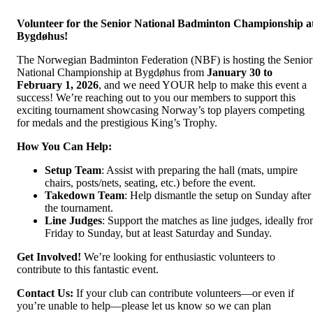
Volunteer for the Senior National Badminton Championship a
Bygdøhus!
The Norwegian Badminton Federation (NBF) is hosting the Senior
National Championship at Bygdøhus from
January 30 to
February 1, 2026
, and we need YOUR help to make this event a
success! We’re reaching out to you our members to support this
exciting tournament showcasing Norway’s top players competing
for medals and the prestigious King’s Trophy.
How You Can Help:
Setup Team
: Assist with preparing the hall (mats, umpire
chairs, posts/nets, seating, etc.) before the event.
Takedown Team
: Help dismantle the setup on Sunday after
the tournament.
Line Judges
: Support the matches as line judges, ideally fr
Friday to Sunday, but at least Saturday and Sunday.
Get Involved!
We’re looking for enthusiastic volunteers to
contribute to this fantastic event.
Contact Us:
If your club can contribute volunteers—or even if
you’re unable to help—please let us know so we can plan