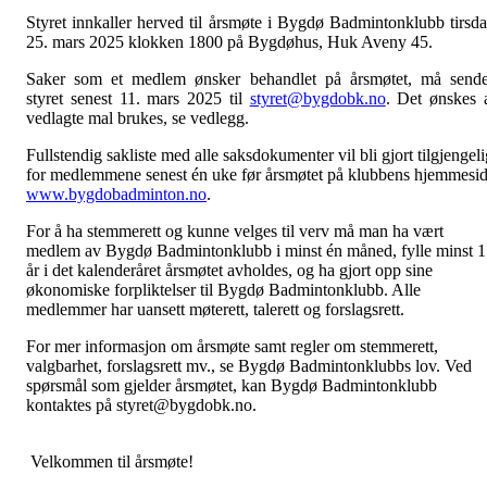
Styret innkaller herved til årsmøte i Bygdø Badmintonklubb tirsd
25. mars 2025 klokken 1800 på Bygdøhus, Huk Aveny 45.
Saker som et medlem ønsker behandlet på årsmøtet, må send
styret senest 11. mars 2025 til
styret@bygdobk.no
. Det ønskes 
vedlagte mal brukes, se vedlegg.
Fullste
n
dig sakliste med alle saksdokumenter vil bli gjort tilgjengeli
for medlemmene senest én uke før årsmøtet på klubbens hjemmesi
www.bygdobadminton.no
.
For å ha stemmerett og kunne velges til verv må man ha vært
medlem av Bygdø Badmintonklubb i minst én måned, fylle minst 
år i det kalenderåret årsmøtet avholdes, og ha gjort opp sine
økonomiske forpliktelser til Bygdø Badmintonklubb. Alle
medlemmer har uansett møterett, talerett og forslagsrett.
For mer informasjon om årsmøte samt regler om stemmerett,
valgbarhet, forslagsrett mv., se Bygdø Badmintonklubbs lov. Ved
spørsmål som gjelder årsmøtet, kan Bygdø Badmintonklubb
kontaktes på styret@bygdobk.no.
Velkommen til årsmøte!