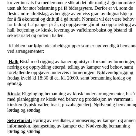
krever innsats fra medlemmene slik at det blir mulig å gjennomføre
uten alt for stor belastning på få bidragsytere. Derfor er vi, som de
fleste andre idrettslag, avhengige av en viss grad av dugnadshjelp
for å få økonomi og drift til å gå rundt. Normalt vil det være behov
for bidrag 1-2 ganger pr år, og oppgavene går ut på opp-/nedrigg a
hall, betjening av kiosk, levering av vaffelrøre/bakst og bistand til
sekretariatet og orden i hallen.
Klubben har følgende arbeidsgrupper som er nødvendig å bemann
ved arrangementer:
Hall:
Bistå med rigging av baner og utstyr i forkant av turneringer,
nedrigg og opprydding etterpå, telling av kamper ved behov, samt
forefallende oppgaver underveis i turneringen. Nødvendig rigging
fredag kveld kl 18:30 til ca. kl. 20:00, samt bemanning lørdag og
søndag.
Kiosk:
Rigging og bemanning av kiosk under arrangementer, bistå
med planlegging av kiosk ved behov og produksjon av varmmat i
kiosken (typisk vafler, toast, pizzabaguetter). Nødvendig bemannin
lørdag og søndag.
Sekretariat:
Føring av resultater, annonsering av kamper og annen
informasjon, igangsetting av kamper etc. Nødvendig bemanning
lørdag og søndag.