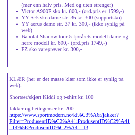
(mer enn halv pris. Med og uten strenger)
Victor A900F sko kr. 800,- (ord.pris er 1599,-)
YY Sc5 sko dame str. 36 kr. 300 (supportsko)
YY aerus dame str. 37 kr. 300,- (ikke synlig på
web)
Babolat Shadow tour 5 fjorårets modell dame og
herre modell kr. 800,- (ord.pris 1749,-)
FZ sko vareprøver kr. 300,-
KLÆR (her er det masse klær som ikke er synlig på
web):
Shortser/skjørt Kiddi og t-shirt kr. 100
Jakker og hettegenser kr. 200
https://www.sportmodern.no/kl%C3%A6r/jakker?
Filter=ProdusentID%C2%A41:ProdusentID%C2%A41
_14%5EProdusentID%C2%A41_13