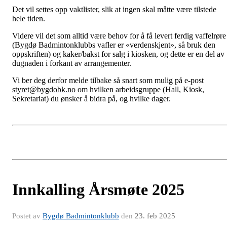
Det vil settes opp vaktlister, slik at ingen skal måtte være tilstede
hele tiden.
Videre vil det som alltid være behov for å få levert ferdig vaffelrøre
(Bygdø Badmintonklubbs vafler er «verdenskjent», så bruk den
oppskriften) og kaker/bakst for salg i kiosken, og dette er en del av
dugnaden i forkant av arrangementer.
Vi ber deg derfor melde tilbake så snart som mulig på e-post
styret@bygdobk.no
om hvilken arbeidsgruppe (Hall, Kiosk,
Sekretariat) du ønsker å bidra på, og hvilke dager.
Innkalling Årsmøte 2025
Postet av
Bygdø Badmintonklubb
den
23. feb 2025