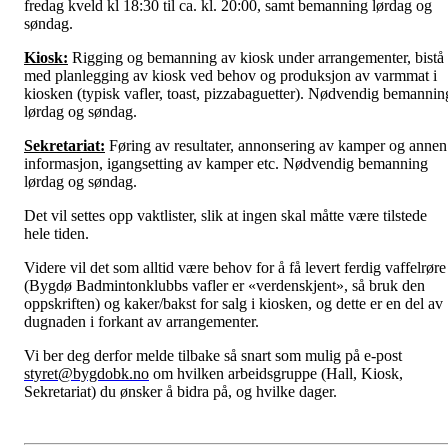
fredag kveld kl 18:30 til ca. kl. 20:00, samt bemanning lørdag og
søndag.
Kiosk:
Rigging og bemanning av kiosk under arrangementer, bistå
med planlegging av kiosk ved behov og produksjon av varmmat i
kiosken (typisk vafler, toast, pizzabaguetter). Nødvendig bemannin
lørdag og søndag.
Sekretariat:
Føring av resultater, annonsering av kamper og annen
informasjon, igangsetting av kamper etc. Nødvendig bemanning
lørdag og søndag.
Det vil settes opp vaktlister, slik at ingen skal måtte være tilstede
hele tiden.
Videre vil det som alltid være behov for å få levert ferdig vaffelrøre
(Bygdø Badmintonklubbs vafler er «verdenskjent», så bruk den
oppskriften) og kaker/bakst for salg i kiosken, og dette er en del av
dugnaden i forkant av arrangementer.
Vi ber deg derfor melde tilbake så snart som mulig på e-post
styret@bygdobk.no
om hvilken arbeidsgruppe (Hall, Kiosk,
Sekretariat) du ønsker å bidra på, og hvilke dager.