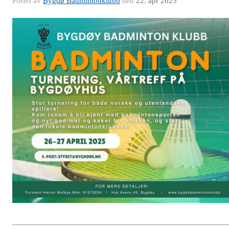
Postet av
Bygdø Badmintonklubb
den
22. apr 2025