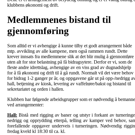
klubbens økonomi og drift.
Medlemmenes bistand til
gjennomføring
Som alltid er vi avhengige å kunne tilby et godt arrangement både
mtp. avvikling av alle kampene, men også rammen rundt. Dette
krever innsats fra medlemmene slik at det blir mulig å gjennomføre
uten alt for stor belastning på få bidragsytere. Derfor er vi, som de
fleste andre idrettslag, avhengige av en viss grad av dugnadshjelp
for å få økonomi og drift til å gå rundt. Normalt vil det være behov
for bidrag 1-2 ganger pr år, og oppgavene går ut på opp-/nedrigg a
hall, betjening av kiosk, levering av vaffelrøre/bakst og bistand til
sekretariatet og orden i hallen.
Klubben har følgende arbeidsgrupper som er nødvendig å bemann
ved arrangementer:
Hall:
Bistå med rigging av baner og utstyr i forkant av turneringe
nedrigg og opprydding etterpå, telling av kamper ved behov, sa
forefallende oppgaver underveis i turneringen. Nødvendig riggi
fredag kveld kl 18:30 til ca. kl.