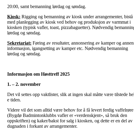
20:00, samt bemanning lørdag og søndag.
Kiosk:
Rigging og bemanning av kiosk under arrangementer, bistå
med planlegging av kiosk ved behov og produksjon av varmmat i
kiosken (typisk vafler, toast, pizzabaguetter). Nødvendig bemannin
lørdag og søndag.
Sekretariat:
Føring av resultater, annonsering av kamper og annen
informasjon, igangsetting av kamper etc. Nødvendig bemanning
lørdag og søndag.
Informasjon om Høsttreff 2025
1. – 2. november
Det vil settes opp vaktlister, slik at ingen skal måtte være tilstede he
e tiden.
Videre vil det som alltid være behov for å få levert ferdig vaffelrøre
(Bygdø Badmintonklubbs vafler er «verdenskjent», så bruk den
oppskriften) og kaker/bakst for salg i kiosken, og dette er en del av
dugnaden i forkant av arrangementer.