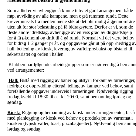
Medlemmenes bistand til gjennomføring
Som alltid er vi avhengige å kunne tilby et godt arrangement både
mtp. avvikling av alle kampene, men også rammen rundt. Dette
krever innsats fra medlemmene slik at det blir mulig å gjennomføre
uten alt for stor belastning på få bidragsytere. Derfor er vi, som de
fleste andre idrettslag, avhengige av en viss grad av dugnadshjelp
for å få økonomi og drift til å gå rundt. Normalt vil det være behov
for bidrag 1-2 ganger pr år, og oppgavene går ut på opp-/nedrigg a
hall, betjening av kiosk, levering av vaffelrøre/bakst og bistand til
sekretariatet og orden i hallen.
Klubben har følgende arbeidsgrupper som er nødvendig å bemann
ved arrangementer:
Hall:
Bistå med rigging av baner og utstyr i forkant av turneringer,
nedrigg og opprydding etterpå, telling av kamper ved behov, samt
forefallende oppgaver underveis i turneringen. Nødvendig rigging
fredag kveld kl 18:30 til ca. kl. 20:00, samt bemanning lørdag og
søndag.
Kiosk:
Rigging og bemanning av kiosk under arrangementer, bistå
med planlegging av kiosk ved behov og produksjon av varmmat i
kiosken (typisk vafler, toast, pizzabaguetter). Nødvendig bemannin
lørdag og søndag.