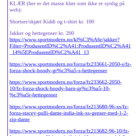
KLÆR (her er det masse klær som ikke er synlig på
web):
Shortser/skjørt Kiddi og t-shirt kr. 100
Jakker og hettegenser kr. 200
https://www.sportmodern.no/kl%C3%A6r/jakker?
Filter=ProdusentID%C2%A41:ProdusentID%C2%A41
_14%5EProdusentID%C2%A41_13
https://www.sportmodern.no/forza/fz233661-2050-s/fz-
forza-shock-hoody-gr%c3%a5-s-hettegenser
https://www.sportmodern.no/forza/fz233662-2050-
10/fz-forza-shock-hoody-barn-gr%c3%a5-10-
%c3%a5r-hettegenser
https://www.sportmodern.no/forza/fz213680-96-xs/fz-
forza-stacey-pulli-dame-india-ink-xs-genser-med-1-2-
zip-dame
https://www.sportmodern.no/forza/fz213682-96-10/fz-