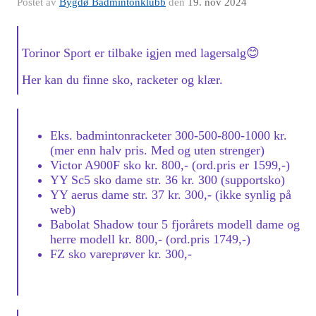
Postet av
Bygdø Badmintonklubb
den
19. nov 2024
Torinor Sport er tilbake igjen med lagersalg
😊
Her kan du finne sko, racketer og klær.
Eks. badmintonracketer 300-500-800-1000 kr.
(mer enn halv pris. Med og uten strenger)
Victor A900F sko kr. 800,- (ord.pris er 1599,-)
YY Sc5 sko dame str. 36 kr. 300 (supportsko)
YY aerus dame str. 37 kr. 300,- (ikke synlig på
web)
Babolat Shadow tour 5 fjorårets modell dame og
herre modell kr. 800,- (ord.pris 1749,-)
FZ sko vareprøver kr. 300,-