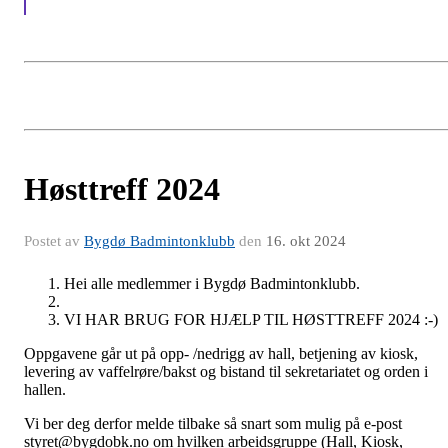
Høsttreff 2024
Postet av
Bygdø Badmintonklubb
den
16. okt 2024
Hei alle medlemmer i Bygdø Badmintonklubb.
VI HAR BRUG FOR HJÆLP TIL HØSTTREFF 2024 :-)
Oppgavene går ut på opp- /nedrigg av hall, betjening av kiosk,
levering av vaffelrøre/bakst og bistand til sekretariatet og orden i
hallen.
Vi ber deg derfor melde tilbake så snart som mulig på e-post
styret@bygdobk.no om hvilken arbeidsgruppe (Hall, Kiosk,