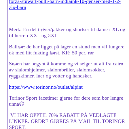
forza-stuwart-pulli-barn-indiaink-10-genser-med-1-2-
zip-barn
Merk: En del trøyer/jakker og shortser til dame i XL og
til herre i XXL og 3XL
Ballrør: de har ligget på lager en stund men vil fungere
ok med litt fukting først. KR: 50 per. rør
Snøen har begynt å komme og vi selger ut alt fra cairn
av slalomhjelmer, slalombriller, slalomsokker,
ryggskinner, luer og votter og handsker.
https://www.torinor.no/outlet/alpint
Torinor Sport facetimer gjerne for dere som bor lengre
unna😊
VI HAR OPPTIL 70% RABATT PÅ VEDLAGTE
LINKER. ORDRE GJØRES PÅ MAIL TIL TORINOR
SPORT.