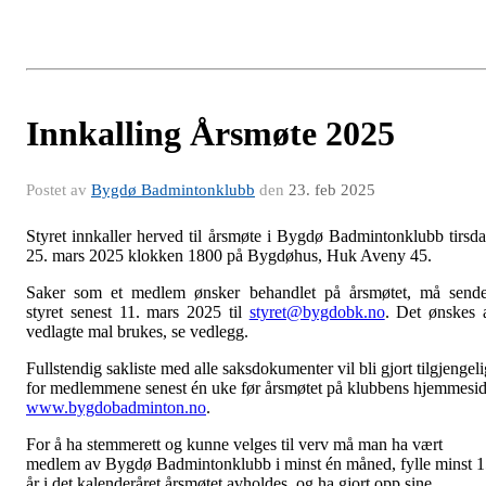
Innkalling Årsmøte 2025
Postet av
Bygdø Badmintonklubb
den
23. feb 2025
Styret innkaller herved til årsmøte i Bygdø Badmintonklubb tirsd
25. mars 2025 klokken 1800 på Bygdøhus, Huk Aveny 45.
Saker som et medlem ønsker behandlet på årsmøtet, må send
styret senest 11. mars 2025 til
styret@bygdobk.no
. Det ønskes 
vedlagte mal brukes, se vedlegg.
Fullste
n
dig sakliste med alle saksdokumenter vil bli gjort tilgjengeli
for medlemmene senest én uke før årsmøtet på klubbens hjemmesi
www.bygdobadminton.no
.
For å ha stemmerett og kunne velges til verv må man ha vært
medlem av Bygdø Badmintonklubb i minst én måned, fylle minst 
år i det kalenderåret årsmøtet avholdes, og ha gjort opp sine