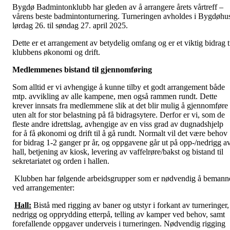
Bygdø Badmintonklubb har gleden av å arrangere årets vårtreff –
vårens beste badmintonturnering. Turneringen avholdes i Bygdøhu
lørdag 26. til søndag 27. april 2025.
Dette er et arrangement av betydelig omfang og er et viktig bidrag t
klubbens økonomi og drift.
Medlemmenes bistand til gjennomføring
Som alltid er vi avhengige å kunne tilby et godt arrangement både
mtp. avvikling av alle kampene, men også rammen rundt. Dette
krever innsats fra medlemmene slik at det blir mulig å gjennomføre
uten alt for stor belastning på få bidragsytere. Derfor er vi, som de
fleste andre idrettslag, avhengige av en viss grad av dugnadshjelp
for å få økonomi og drift til å gå rundt. Normalt vil det være behov
for bidrag 1-2 ganger pr år, og oppgavene går ut på opp-/nedrigg a
hall, betjening av kiosk, levering av vaffelrøre/bakst og bistand til
sekretariatet og orden i hallen.
Klubben har følgende arbeidsgrupper som er nødvendig å bemann
ved arrangementer:
Hall:
Bistå med rigging av baner og utstyr i forkant av turneringer,
nedrigg og opprydding etterpå, telling av kamper ved behov, samt
forefallende oppgaver underveis i turneringen. Nødvendig rigging