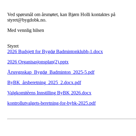
Ved spørsmål om årsmøtet, kan Bjørn Holli kontaktes på
styret@bygdobk.no.
Med vennlig hilsen
Styret
2026 Budsjett for Bygdø Badmintonklubb-1.docx
2026 Organisasjonsplan(2).pptx
Årsregnskap_Bygdø_Badminton_2025-5.pdf
ByBK_årsberetning_2025_2.docx.pdf
Valgkomitèens Innstilling ByBK 2026.docx
kontrollutvalgets-beretning-for-bybk-2025.pdf