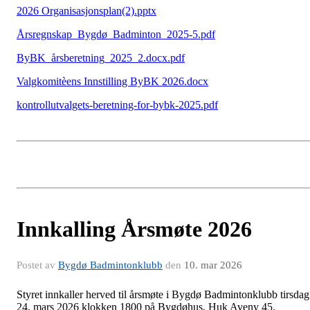
2026 Organisasjonsplan(2).pptx
Årsregnskap_Bygdø_Badminton_2025-5.pdf
ByBK_årsberetning_2025_2.docx.pdf
Valgkomitèens Innstilling ByBK 2026.docx
kontrollutvalgets-beretning-for-bybk-2025.pdf
Innkalling Årsmøte 2026
Postet av
Bygdø Badmintonklubb
den
10. mar 2026
Styret innkaller herved til årsmøte i Bygdø Badmintonklubb tirsdag
24. mars 2026 klokken 1800 på Bygdøhus, Huk Aveny 45.