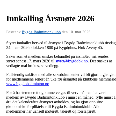
Innkalling Årsmøte 2026
Postet av
Bygdø Badmintonklubb
den
10. mar 2026
Styret innkaller herved til årsmøte i Bygdø Badmintonklubb tirsdag
24. mars 2026 klokken 1800 på Bygdøhus, Huk Aveny 45.
Saker som et medlem ønsker behandlet på årsmøtet, må sendes
styret senest 17. mars 2026 til
styret@bygdobk.no
. Det ønskes at
vedlagte mal brukes, se vedlegg.
Fullstendig sakliste med alle saksdokumenter vil bli gjort tilgjengeli
for medlemmene senest én uke før årsmøtet på klubbens hjemmesi
www.bygdobadminton.no
.
For å ha stemmerett og kunne velges til verv må man ha vært
medlem av Bygdø Badmintonklubb i minst én måned, fylle minst 
år i det kalenderåret årsmøtet avholdes, og ha gjort opp sine
økonomiske forpliktelser til Bygdø Badmintonklubb. Alle
medlemmer har uansett møterett, talerett og forslagsrett.