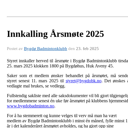
Innkalling Årsmøte 2025
Postet av
Bygdø Badmintonklubb
den
23. feb 2025
Styret innkaller herved til årsmøte i Bygdø Badmintonklubb tirsd
25. mars 2025 klokken 1800 på Bygdøhus, Huk Aveny 45.
Saker som et medlem ønsker behandlet på årsmøtet, må send
styret senest 11. mars 2025 til
styret@bygdobk.no
. Det ønskes 
vedlagte mal brukes, se vedlegg.
Fullste
n
dig sakliste med alle saksdokumenter vil bli gjort tilgjengeli
for medlemmene senest én uke før årsmøtet på klubbens hjemmesi
www.bygdobadminton.no
.
For å ha stemmerett og kunne velges til verv må man ha vært
medlem av Bygdø Badmintonklubb i minst én måned, fylle minst 
år i det kalenderåret årsmøtet avholdes, og ha gjort opp sine