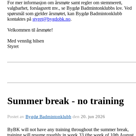
For mer informasjon om årsmøte samt regler om stemmerett,
valgbarhet, forslagsrett mv., se Bygdø Badmintonklubbs lov. Ved
spørsmål som gjelder årsmøtet, kan Bygdø Badmintonklubb
kontaktes på
styret@bygdobk.no
.
Velkommen til årsmøte!
Med vennlig hilsen
Styret
Summer break - no training
Postet av
Bygdø Badmintonklubb
den
20. jun 2026
ByBK will not have any training throughout the summer break,
training will resume roughly in week 33 (the week of 10th August