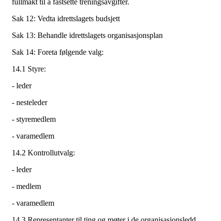
fullmakt til å fastsette treningsavgifter.
Sak 12: Vedta idrettslagets budsjett
Sak 13: Behandle idrettslagets organisasjonsplan
Sak 14: Foreta følgende valg:
14.1 Styre:
- leder
- nesteleder
- styremedlem
- varamedlem
14.2 Kontrollutvalg:
- leder
- medlem
- varamedlem
14.3 Representanter til ting og møter i de organisasjonsledd