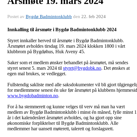
Årsmøte 19. mars 2024
Postet av
Bygdø Badmintonklubb
den
22. feb 2024
Innkalling til årsmøte i Bygdø Badmintonklubb 2024
Styret innkaller herved til årsmøte i Bygdø Badmintonklubb.
Årsmøtet avholdes tirsdag 19. mars 2024 klokken 1800 i vårt
klubbrom på Bygdøhus, Huk Aveny 45.
Saker som et medlem ønsker behandlet på årsmøtet, må sendes
styret senest 5. mars 2024 til
styret@bygdobk.no
. Det ønskes at
egen mal brukes, se vedlegget.
Fullstendig sakliste med alle saksdokumenter vil bli gjort tilgjengeli
for medlemmene senest én uke før årsmøtet på klubbens hjemmesi
www.bygdobadminton.no
.
For å ha stemmerett og kunne velges til verv må man ha vært
medlem av Bygdø Badmintonklubb i minst én måned, fylle minst 
år i det kalenderåret årsmøtet avholdes, og ha gjort opp sine
økonomiske forpliktelser til Bygdø Badmintonklubb. Alle
medlemmer har uansett møterett, talerett og forslagsrett.