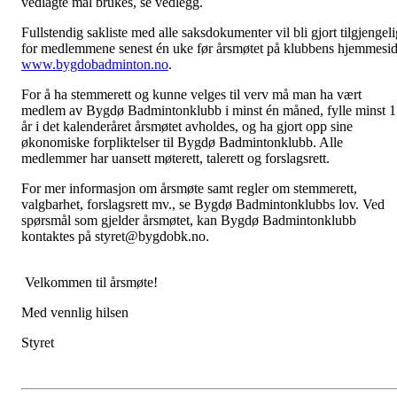
vedlagte mal brukes, se vedlegg.
Fullstendig sakliste med alle saksdokumenter vil bli gjort tilgjengeli
for medlemmene senest én uke før årsmøtet på klubbens hjemmesi
www.bygdobadminton.no
.
For å ha stemmerett og kunne velges til verv må man ha vært
medlem av Bygdø Badmintonklubb i minst én måned, fylle minst 
år i det kalenderåret årsmøtet avholdes, og ha gjort opp sine
økonomiske forpliktelser til Bygdø Badmintonklubb. Alle
medlemmer har uansett møterett, talerett og forslagsrett.
For mer informasjon om årsmøte samt regler om stemmerett,
valgbarhet, forslagsrett mv., se Bygdø Badmintonklubbs lov. Ved
spørsmål som gjelder årsmøtet, kan Bygdø Badmintonklubb
kontaktes på styret@bygdobk.no.
Velkommen til årsmøte!
Med vennlig hilsen
Styret