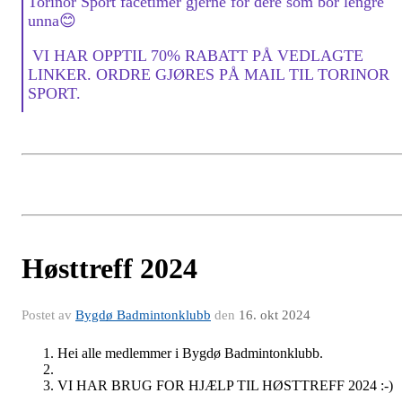
Torinor Sport facetimer gjerne for dere som bor lengre
unna😊
VI HAR OPPTIL 70% RABATT PÅ VEDLAGTE
LINKER. ORDRE GJØRES PÅ MAIL TIL TORINOR
SPORT.
Høsttreff 2024
Postet av
Bygdø Badmintonklubb
den
16. okt 2024
Hei alle medlemmer i Bygdø Badmintonklubb.
VI HAR BRUG FOR HJÆLP TIL HØSTTREFF 2024 :-)