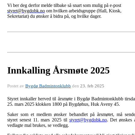
Vi ber deg derfor melde tilbake så snart som mulig på e-post
styret@bygdobk.no
om hvilken arbeidsgruppe (Hall, Kiosk,
Sekretariat) du ønsker å bidra på, og hvilke dager.
Innkalling Årsmøte 2025
Postet av
Bygdø Badmintonklubb
den
23. feb 2025
Styret innkaller herved til årsmøte i Bygdø Badmintonklubb tirsd
25. mars 2025 klokken 1800 på Bygdøhus, Huk Aveny 45.
Saker som et medlem ønsker behandlet på årsmøtet, må send
styret senest 11. mars 2025 til
styret@bygdobk.no
. Det ønskes 
vedlagte mal brukes, se vedlegg.