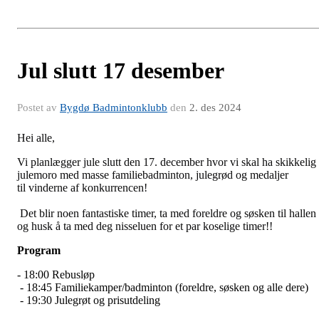
Jul slutt 17 desember
Postet av
Bygdø Badmintonklubb
den
2. des 2024
Hei alle,
Vi
planlægger
jule slutt den 17. december hvor vi skal ha skikkelig
julemoro med masse familiebadminton,
julegrød
og medaljer
til
vinderne af konkurrencen
!
Det blir noen fantastiske timer, ta med foreldre og søsken til hallen
og husk å ta med deg nisseluen for et par koselige timer!!
Program
- 18:00
Rebusløp
- 18:45 Familiekamper/badminton (foreldre, søsken og alle dere)
- 19:30 Julegrøt og prisutdeling