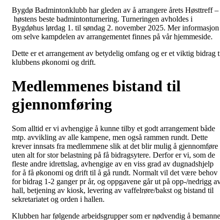
Bygdø Badmintonklubb har gleden av å arrangere årets Høsttreff –
høstens beste badmintonturnering. Turneringen avholdes i
Bygdøhus lørdag 1. til søndag 2. november 2025. Mer informasjon
om selve kampdelen av arrangementet finnes på vår hjemmeside.
Dette er et arrangement av betydelig omfang og er et viktig bidrag t
klubbens økonomi og drift.
Medlemmenes bistand til
gjennomføring
Som alltid er vi avhengige å kunne tilby et godt arrangement både
mtp. avvikling av alle kampene, men også rammen rundt. Dette
krever innsats fra medlemmene slik at det blir mulig å gjennomføre
uten alt for stor belastning på få bidragsytere. Derfor er vi, som de
fleste andre idrettslag, avhengige av en viss grad av dugnadshjelp
for å få økonomi og drift til å gå rundt. Normalt vil det være behov
for bidrag 1-2 ganger pr år, og oppgavene går ut på opp-/nedrigg a
hall, betjening av kiosk, levering av vaffelrøre/bakst og bistand til
sekretariatet og orden i hallen.
Klubben har følgende arbeidsgrupper som er nødvendig å bemann