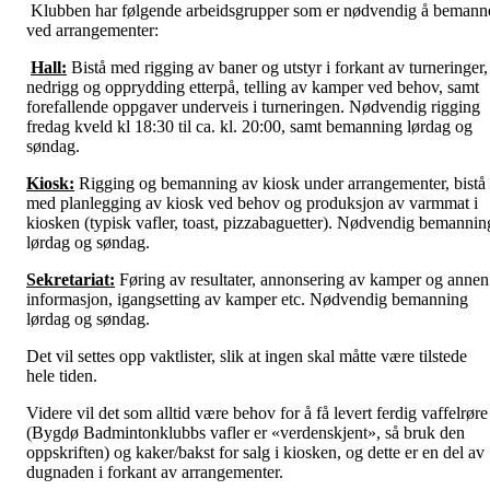
Klubben har følgende arbeidsgrupper som er nødvendig å bemann
ved arrangementer:
Hall:
Bistå med rigging av baner og utstyr i forkant av turneringer,
nedrigg og opprydding etterpå, telling av kamper ved behov, samt
forefallende oppgaver underveis i turneringen. Nødvendig rigging
fredag kveld kl 18:30 til ca. kl. 20:00, samt bemanning lørdag og
søndag.
Kiosk:
Rigging og bemanning av kiosk under arrangementer, bistå
med planlegging av kiosk ved behov og produksjon av varmmat i
kiosken (typisk vafler, toast, pizzabaguetter). Nødvendig bemannin
lørdag og søndag.
Sekretariat:
Føring av resultater, annonsering av kamper og annen
informasjon, igangsetting av kamper etc. Nødvendig bemanning
lørdag og søndag.
Det vil settes opp vaktlister, slik at ingen skal måtte være tilstede
hele tiden.
Videre vil det som alltid være behov for å få levert ferdig vaffelrøre
(Bygdø Badmintonklubbs vafler er «verdenskjent», så bruk den
oppskriften) og kaker/bakst for salg i kiosken, og dette er en del av
dugnaden i forkant av arrangementer.