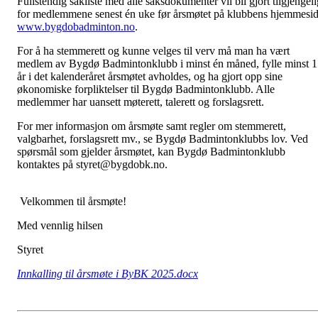
Fullste
n
dig sakliste med alle saksdokumenter vil bli gjort tilgjengeli
for medlemmene senest én uke før årsmøtet på klubbens hjemmesi
www.bygdobadminton.no
.
For å ha stemmerett og kunne velges til verv må man ha vært
medlem av Bygdø Badmintonklubb i minst én måned, fylle minst 
år i det kalenderåret årsmøtet avholdes, og ha gjort opp sine
økonomiske forpliktelser til Bygdø Badmintonklubb. Alle
medlemmer har uansett møterett, talerett og forslagsrett.
For mer informasjon om årsmøte samt regler om stemmerett,
valgbarhet, forslagsrett mv., se Bygdø Badmintonklubbs lov. Ved
spørsmål som gjelder årsmøtet, kan Bygdø Badmintonklubb
kontaktes på styret@bygdobk.no.
Velkommen til årsmøte!
Med vennlig hilsen
Styret
Innkalling til årsmøte i ByBK 2025.docx