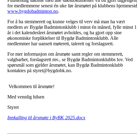
Fullste
n
dig sakliste med alle saksdokumenter vil bli gjort tilgjengeli
for medlemmene senest én uke før årsmøtet på klubbens hjemmesi
www.bygdobadminton.no
.
For å ha stemmerett og kunne velges til verv må man ha vært
medlem av Bygdø Badmintonklubb i minst én måned, fylle minst 
år i det kalenderåret årsmøtet avholdes, og ha gjort opp sine
økonomiske forpliktelser til Bygdø Badmintonklubb. Alle
medlemmer har uansett møterett, talerett og forslagsrett.
For mer informasjon om årsmøte samt regler om stemmerett,
valgbarhet, forslagsrett mv., se Bygdø Badmintonklubbs lov. Ved
spørsmål som gjelder årsmøtet, kan Bygdø Badmintonklubb
kontaktes på styret@bygdobk.no.
Velkommen til årsmøte!
Med vennlig hilsen
Styret
Innkalling til årsmøte i ByBK 2025.docx