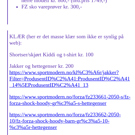
herre modell kr. 800,- (ord.pris 1749,-)
FZ sko vareprøver kr. 300,-
KLÆR (her er det masse klær som ikke er synlig på
web):
Shortser/skjørt Kiddi og t-shirt kr. 100
Jakker og hettegenser kr. 200
https://www.sportmodern.no/kl%C3%A6r/jakker?
Filter=ProdusentID%C2%A41:ProdusentID%C2%A41
_14%5EProdusentID%C2%A41_13
https://www.sportmodern.no/forza/fz233661-2050-s/fz-
forza-shock-hoody-gr%c3%a5-s-hettegenser
https://www.sportmodern.no/forza/fz233662-2050-
10/fz-forza-shock-hoody-barn-gr%c3%a5-10-
%c3%a5r-hettegenser