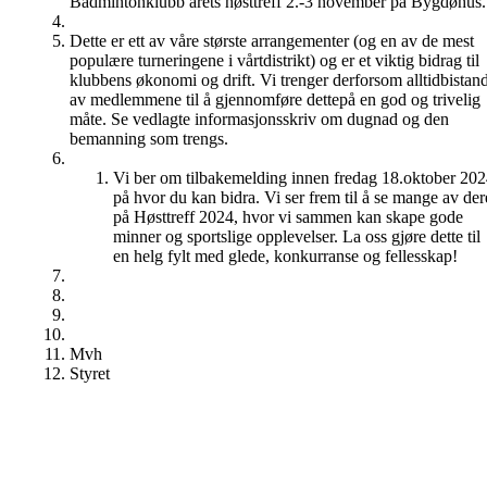
Badmintonklubb årets høsttreff 2.-3 november på Bygdøhus.
Dette er ett av våre største arrangementer (og en av de mest
populære turneringene i vårtdistrikt) og er et viktig bidrag til
klubbens økonomi og drift. Vi trenger derforsom alltidbistan
av medlemmene til å gjennomføre dettepå en god og trivelig
måte. Se vedlagte informasjonsskriv om dugnad og den
bemanning som trengs.
Vi ber om tilbakemelding innen fredag 18.oktober 20
på hvor du kan bidra. Vi ser frem til å se mange av der
på Høsttreff 2024, hvor vi sammen kan skape gode
minner og sportslige opplevelser. La oss gjøre dette til
en helg fylt med glede, konkurranse og fellesskap!
Mvh
Styret