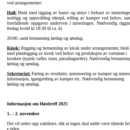
ved arrangementer:
Hall:
Bistå med rigging av baner og utstyr i forkant av turneringe
nedrigg og opprydding etterpå, telling av kamper ved behov, sa
forefallende oppgaver underveis i turneringen. Nødvendig riggi
fredag kveld kl 18:30 til ca. kl.
20:00, samt bemanning lørdag og søndag.
Kiosk:
Rigging og bemanning av kiosk under arrangementer, bistå
med planlegging av kiosk ved behov og produksjon av varmmat i
kiosken (typisk vafler, toast, pizzabaguetter). Nødvendig bemannin
lørdag og søndag.
Sekretariat:
Føring av resultater, annonsering av kamper og annen
informasjon, igangsetting av kamper etc. Nødvendig bemanning
lørdag og søndag.
Informasjon om Høsttreff 2025
1. – 2. november
Det vil settes opp vaktlister, slik at ingen skal måtte være tilstede he
e tiden.