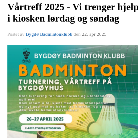
Vårtreff 2025 - Vi trenger hjel
i kiosken lørdag og søndag
Postet av
Bygdø Badmintonklubb
den
22. apr 2025