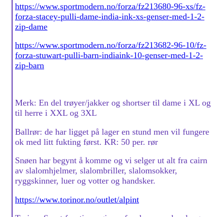
https://www.sportmodern.no/forza/fz213680-96-xs/fz-
forza-stacey-pulli-dame-india-ink-xs-genser-med-1-2-
zip-dame
https://www.sportmodern.no/forza/fz213682-96-10/fz-
forza-stuwart-pulli-barn-indiaink-10-genser-med-1-2-
zip-barn
Merk: En del trøyer/jakker og shortser til dame i XL og
til herre i XXL og 3XL
Ballrør: de har ligget på lager en stund men vil fungere
ok med litt fukting først. KR: 50 per. rør
Snøen har begynt å komme og vi selger ut alt fra cairn
av slalomhjelmer, slalombriller, slalomsokker,
ryggskinner, luer og votter og handsker.
https://www.torinor.no/outlet/alpint