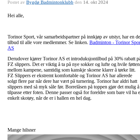
Postet av
Bygdø Badmintonklubb
den
14. okt 2024
Hei alle,
Torinor Sport, vår samarbeidspartner på innkjøp av utstyr, har en de
tilbud til alle vore medlemmer. Se linken.
Badminton - Torinor Spor
AS
Derudover
kjører Torinor AS et introduksjontilbud på 30% rabatt p
FZ slippers.
Det er viktig å ta på nye sokker og lufte og hvile føtten
mellom kampene, samtidig som kanskje skoene klarer å tørke litt.
FZ Slippers er ekstremt komfortable og Torinor AS har allerede
solgt flere par når dere har vært på turnering. Torinor har aldri hatt
slippers med så myk såle før. Borrelåsen på toppen gjør det mulig å
tilpasse etter foten. Denne passer også for foreldre som bare vil ha e
enkelt skotøy, når de er i hallen en hel dag.
Mange hilsner