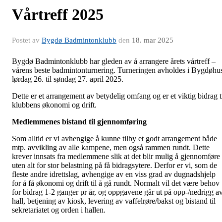
Vårtreff 2025
Postet av
Bygdø Badmintonklubb
den
18. mar 2025
Bygdø Badmintonklubb har gleden av å arrangere årets vårtreff –
vårens beste badmintonturnering. Turneringen avholdes i Bygdøhu
lørdag 26. til søndag 27. april 2025.
Dette er et arrangement av betydelig omfang og er et viktig bidrag t
klubbens økonomi og drift.
Medlemmenes bistand til gjennomføring
Som alltid er vi avhengige å kunne tilby et godt arrangement både
mtp. avvikling av alle kampene, men også rammen rundt. Dette
krever innsats fra medlemmene slik at det blir mulig å gjennomføre
uten alt for stor belastning på få bidragsytere. Derfor er vi, som de
fleste andre idrettslag, avhengige av en viss grad av dugnadshjelp
for å få økonomi og drift til å gå rundt. Normalt vil det være behov
for bidrag 1-2 ganger pr år, og oppgavene går ut på opp-/nedrigg a
hall, betjening av kiosk, levering av vaffelrøre/bakst og bistand til
sekretariatet og orden i hallen.