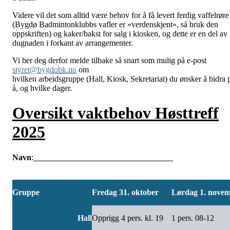
Videre vil det som alltid være behov for å få levert ferdig vaffelrøre
(Bygdø Badmintonklubbs vafler er «verdenskjent», så bruk den
oppskriften) og kaker/bakst for salg i kiosken, og dette er en del av
dugnaden i forkant av arrangementer.
Vi ber deg derfor melde tilbake så snart som mulig på e-post
styret@bygdobk.no
om
hvilken arbeidsgruppe (Hall, Kiosk, Sekretariat) du ønsker å bidra 
å, og hvilke dager.
Oversikt vaktbehov Høsttreff
2025
Navn
:
Gruppe
Fredag 31. oktober
Lørdag 1. nove
Hall
Opprigg 4 pers. kl. 19
1 pers. 08-12