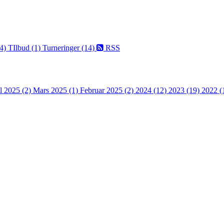
(4)
TIlbud (1)
Turneringer (14)
RSS
l 2025 (2)
Mars 2025 (1)
Februar 2025 (2)
2024 (12)
2023 (19)
2022 (