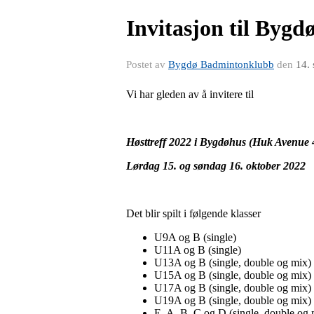
Invitasjon til Bygd
Postet av
Bygdø Badmintonklubb
den
14.
Vi har gleden av å invitere til
Høsttreff 2022 i Bygdøhus (Huk Avenue 
Lørdag 15. og søndag 16. oktober 2022
Det blir spilt i følgende klasser
U9A og B (single)
U11A og B (single)
U13A og B (single, double og mix)
U15A og B (single, double og mix)
U17A og B (single, double og mix)
U19A og B (single, double og mix)
E, A, B, C og D (single, double og 