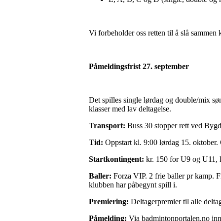
Vi forbeholder oss retten til å slå sammen 
Påmeldingsfrist 27. september
Det spilles single lørdag og double/mix sø
klasser med lav deltagelse.
Transport:
Buss 30 stopper rett ved Byg
Tid:
Oppstart kl. 9:00 lørdag 15. oktober.
Startkontingent:
kr. 150 for U9 og U11, k
Baller:
Forza VIP. 2 frie baller pr kamp. Fr
klubben har påbegynt spill i.
Premiering:
Deltagerpremier til alle delt
Påmelding:
Via badmintonportalen.no in