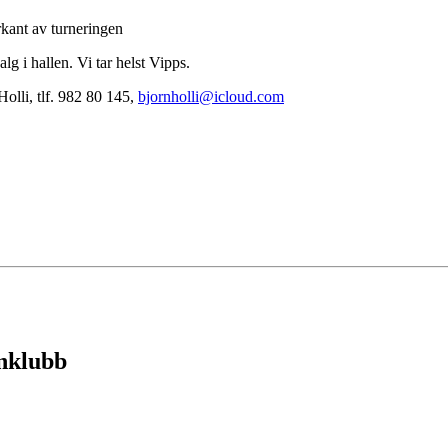
rkant av turneringen
lg i hallen. Vi tar helst Vipps.
olli, tlf. 982 80 145,
bjornholli@icloud.com
nklubb