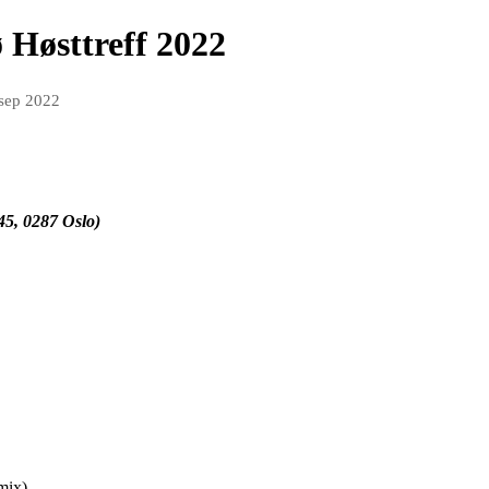
ø Høsttreff 2022
 sep 2022
45, 0287 Oslo)
mix)