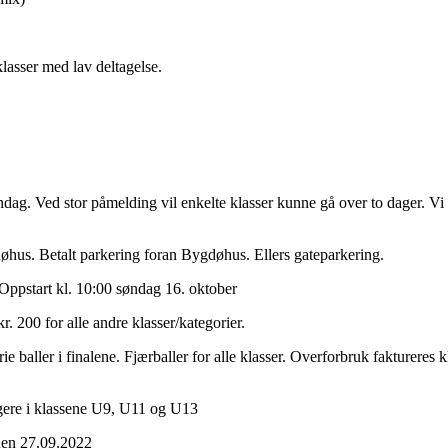
klasser med lav deltagelse.
ndag. Ved stor påmelding vil enkelte klasser kunne gå over to dager. Vi 
døhus.
Betalt parkering foran Bygdøhus. Ellers gateparkering.
 Oppstart kl. 10:00 søndag 16. oktober
r. 200 for alle andre klasser/kategorier.
ie baller i finalene. Fjærballer for alle klasser. Overforbruk faktureres k
agere i klassene U9, U11 og U13
nen 27.09.2022