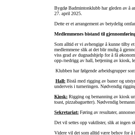
Bygdø Badmintonklubb har gleden av å arra
27. april 2025.
Dette er et arrangement av betydelig omfan
Medlemmenes bistand til gjennomførin
Som alltid er vi avhengige å kunne tilby 
medlemmene slik at det blir mulig å gjennom
viss grad av dugnadshjelp for å få økonomi
opp-/nedrigg av hall, betjening av kiosk, le
Klubben har følgende arbeidsgrupper som
Hall:
Bistå med rigging av baner og utstyr
underveis i turneringen. Nødvendig rigging
Kiosk:
Rigging og bemanning av kiosk und
toast, pizzabaguetter). Nødvendig bemann
Sekretariat:
Føring av resultater, annons
Det vil settes opp vaktlister, slik at ingen 
Videre vil det som alltid være behov for å