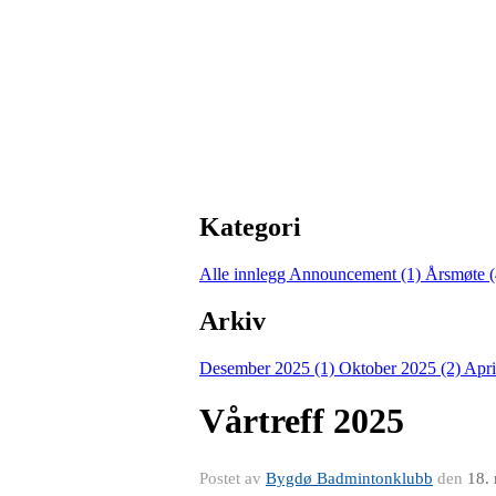
Kategori
Alle innlegg
Announcement (1)
Årsmøte 
Arkiv
Desember 2025 (1)
Oktober 2025 (2)
Apri
Vårtreff 2025
Postet av
Bygdø Badmintonklubb
den
18.