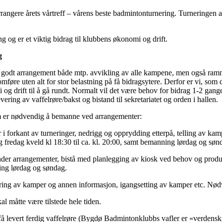
ngere årets vårtreff – vårens beste badmintonturnering. Turneringen a
g og er et viktig bidrag til klubbens økonomi og drift.
g
et godt arrangement både mtp. avvikling av alle kampene, men også ramm
føre uten alt for stor belastning på få bidragsytere. Derfor er vi, som d
 og drift til å gå rundt. Normalt vil det være behov for bidrag 1-2 gang
vering av vaffelrøre/bakst og bistand til sekretariatet og orden i hallen.
 er nødvendig å bemanne ved arrangementer:
 i forkant av turneringer, nedrigg og opprydding etterpå, telling av ka
 fredag kveld kl 18:30 til ca. kl. 20:00, samt bemanning lørdag og søn
er arrangementer, bistå med planlegging av kiosk ved behov og produk
ing lørdag og søndag.
ering av kamper og annen informasjon, igangsetting av kamper etc. N
skal måtte være tilstede hele tiden.
 få levert ferdig vaffelrøre (Bygdø Badmintonklubbs vafler er «verdensk