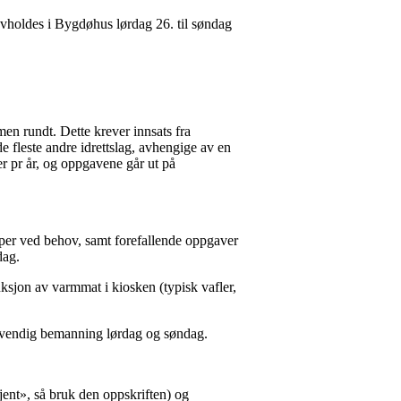
vholdes i Bygdøhus lørdag 26. til søndag
en rundt. Dette krever innsats fra
e fleste andre idrettslag, avhengige av en
er pr år, og oppgavene går ut på
mper ved behov, samt forefallende oppgaver
dag.
sjon av varmmat i kiosken (typisk vafler,
ødvendig bemanning lørdag og søndag.
jent», så bruk den oppskriften) og