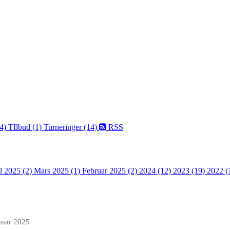
(4)
TIlbud (1)
Turneringer (14)
RSS
l 2025 (2)
Mars 2025 (1)
Februar 2025 (2)
2024 (12)
2023 (19)
2022 (
 mar 2025