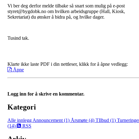
Vi ber deg derfor melde tilbake så snart som mulig på e-post
styret@bygdobk.no om hvilken arbeidsgruppe (Hall, Kiosk,
Sekretariat) du ønsker å bidra på, og hvilke dager.
Tusind tak.
Klarte ikke laste PDF i din nettleser, klikk for å åpne vedlegg:
Åpne
Logg inn for å skrive en kommentar.
Kategori
Alle innlegg
Announcement (1)
Årsmøte (4)
TIlbud (1)
Turneringe
(14)
RSS
Arkiv