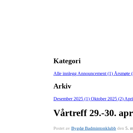
Kategori
Alle innlegg
Announcement (1)
Årsmøte 
Arkiv
Desember 2025 (1)
Oktober 2025 (2)
Apri
Vårtreff 29.-30. apr
Postet av
Bygdø Badmintonklubb
den
5. 