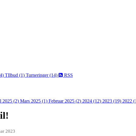
(4)
TIlbud (1)
Turneringer (14)
RSS
l 2025 (2)
Mars 2025 (1)
Februar 2025 (2)
2024 (12)
2023 (19)
2022 (
il!
mar 2023