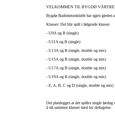
VELKOMMEN TIL BYGDØ VÅRTREFF 2023
Bygdø Badmintonklubb har igjen gleden av å
Klasser: Det blir spilt i følgende klasser
- U9A og B (single)
- U11A og B (single)
- U13A og B (single, double og mix)
- U15A og B (single, double og mix)
- U17A og B (single, double og mix)
- U19A og B (single, double og mix)
- E, A, B, C og D (single, double og mix)
Det planlegges at det spilles single lørdag
å slå sammen klasser med lav deltagelse.