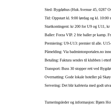
Sted: Bygdøhus (Huk Avenue 45, 0287 Os
Tid: Oppstart kl. 9:00 lørdag og kl. 10:00
Startkontingent: kr 200 for U9 og U11, kr 
Baller: Forza VIP. 2 frie baller pr kamp. Fr
Premiering: U9-U13: premier til alle. U15
Påmelding: Via badmintonportalen.no innen 
Betaling: Faktura sendes til klubben i ette
Transport: Buss 30 stopper rett ved Bygdø
Overnatting: Gode lokale hoteller på Sk
Servering: Det blir kafeteria med godt utval
Turneringsleder og informasjon: Bjørn Hol