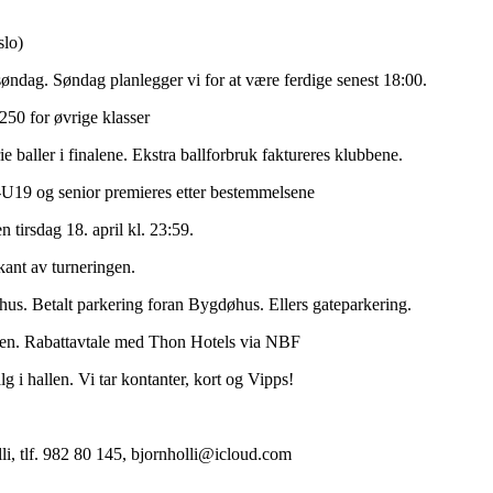
lo)
 søndag. Søndag planlegger vi for at være ferdige senest 18:00.
250 for øvrige klasser
ie baller i finalene. Ekstra ballforbruk faktureres klubbene.
-U19 og senior premieres etter bestemmelsene
tirsdag 18. april kl. 23:59.
rkant av turneringen.
hus. Betalt parkering foran Bygdøhus. Ellers gateparkering.
øyen. Rabattavtale med Thon Hotels via NBF
g i hallen. Vi tar kontanter, kort og Vipps!
li, tlf. 982 80 145, bjornholli@icloud.com