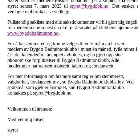
Saker som et medlem ønsker behandlet på årsmøtet, må send
styret senest 7. mars 2023 til
styret@bygdobk.no
. Det ønskes 
vedlagte mal brukes, se vedlegg.
Fullstendig sakliste med alle saksdokumenter vil bli gjort tilgjengeli
for medlemmene senest én uke før årsmøtet på klubbens hjemmesi
www.bygdobadminton.no
.
For å ha stemmerett og kunne velges til verv må man ha vært
medlem av Bygdø Badmintonklubb i minst én måned, fylle minst 
år i det kalenderåret årsmøtet avholdes, og ha gjort opp sine
økonomiske forpliktelser til Bygdø Badmintonklubb. Alle
medlemmer har uansett møterett, talerett og forslagsrett.
For mer informasjon om årsmøte samt regler om stemmerett,
valgbarhet, forslagsrett mv., se Bygdø Badmintonklubbs lov. Ved
spørsmål som gjelder årsmøtet, kan Bygdø Badmintonklubb
kontaktes på styret@bygdobk.no.
Velkommen til årsmøte!
Med vennlig hilsen
styret