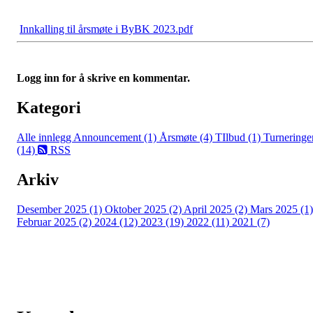
Innkalling til årsmøte i ByBK 2023.pdf
Logg inn for å skrive en kommentar.
Kategori
Alle innlegg
Announcement (1)
Årsmøte (4)
TIlbud (1)
Turneringe
(14)
RSS
Arkiv
Desember 2025 (1)
Oktober 2025 (2)
April 2025 (2)
Mars 2025 (1)
Februar 2025 (2)
2024 (12)
2023 (19)
2022 (11)
2021 (7)