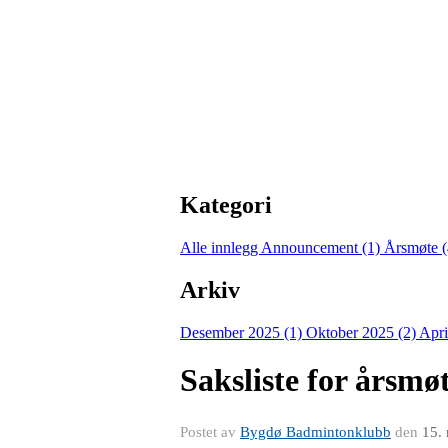
Kategori
Alle innlegg
Announcement (1)
Årsmøte 
Arkiv
Desember 2025 (1)
Oktober 2025 (2)
Apri
Saksliste for årsmø
Postet av
Bygdø Badmintonklubb
den
15.