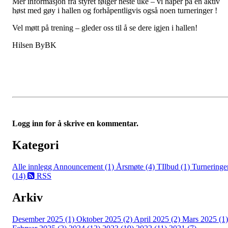
Mer informasjon fra styret følger neste uke – vi håper på en aktiv
høst med gøy i hallen og forhåpentligvis også noen turneringer !
Vel møtt på trening – gleder oss til å se dere igjen i hallen!
Hilsen ByBK
Logg inn for å skrive en kommentar.
Kategori
Alle innlegg
Announcement (1)
Årsmøte (4)
TIlbud (1)
Turneringe
(14)
RSS
Arkiv
Desember 2025 (1)
Oktober 2025 (2)
April 2025 (2)
Mars 2025 (1)