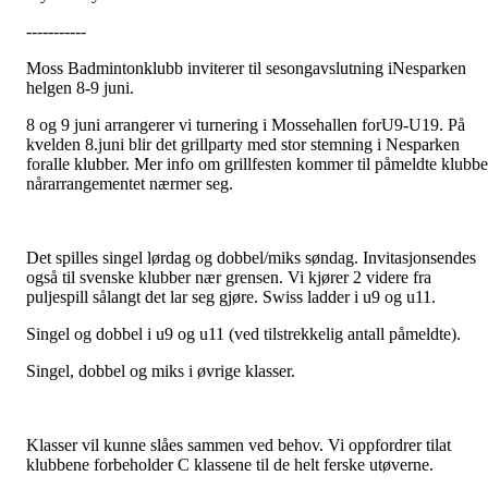
-----------
Moss Badmintonklubb inviterer til sesongavslutning iNesparken
helgen 8-9 juni.
8 og 9 juni arrangerer vi turnering i Mossehallen forU9-U19. På
kvelden 8.juni blir det grillparty med stor stemning i Nesparken
foralle klubber. Mer info om grillfesten kommer til påmeldte klubbe
nårarrangementet nærmer seg.
Det spilles singel lørdag og dobbel/miks søndag. Invitasjonsendes
også til svenske klubber nær grensen. Vi kjører 2 videre fra
puljespill sålangt det lar seg gjøre. Swiss ladder i u9 og u11.
Singel og dobbel i u9 og u11 (ved tilstrekkelig antall påmeldte).
Singel, dobbel og miks i øvrige klasser.
Klasser vil kunne slåes sammen ved behov. Vi oppfordrer tilat
klubbene forbeholder C klassene til de helt ferske utøverne.