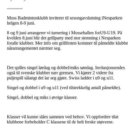
-----------
Moss Badmintonklubb inviterer til sesongavslutning iNesparken
helgen 8-9 juni.
8 og 9 juni arrangerer vi turnering i Mossehallen forU9-U19. På
kvelden 8.juni blir det grillparty med stor stemning i Nesparken
foralle klubber. Mer info om grillfesten kommer til påmeldte klubbe
nårarrangementet nærmer seg.
Det spilles singel lørdag og dobbel/miks søndag. Invitasjonsendes
også til svenske klubber nær grensen. Vi kjører 2 videre fra
puljespill sålangt det lar seg gjøre. Swiss ladder i u9 og u11.
Singel og dobbel i u9 og u11 (ved tilstrekkelig antall påmeldte).
Singel, dobbel og miks i øvrige klasser.
Klasser vil kunne slåes sammen ved behov. Vi oppfordrer tilat
klubbene forbeholder C klassene til de helt ferske utøverne.