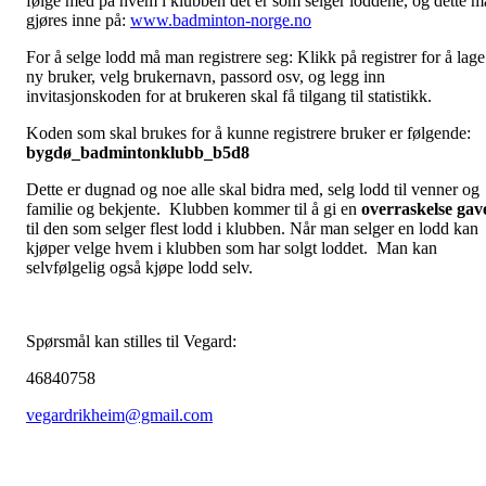
følge med på hvem i klubben det er som selger loddene, og dette m
gjøres inne på:
www.badminton-norge.no
For å selge lodd må man registrere seg: Klikk på registrer for å lage
ny bruker, velg brukernavn, passord osv, og legg inn
invitasjonskoden for at brukeren skal få tilgang til statistikk.
Koden som skal brukes for å kunne registrere bruker er følgende:
bygdø_badmintonklubb_b5d8
Dette er dugnad og noe alle skal bidra med, selg lodd til venner og
familie og bekjente. Klubben kommer til å gi en
overraskelse gav
til den som selger flest lodd i klubben. Når man selger en lodd kan
kjøper velge hvem i klubben som har solgt loddet. Man kan
selvfølgelig også kjøpe lodd selv.
Spørsmål kan stilles til Vegard:
46840758
vegardrikheim@gmail.com