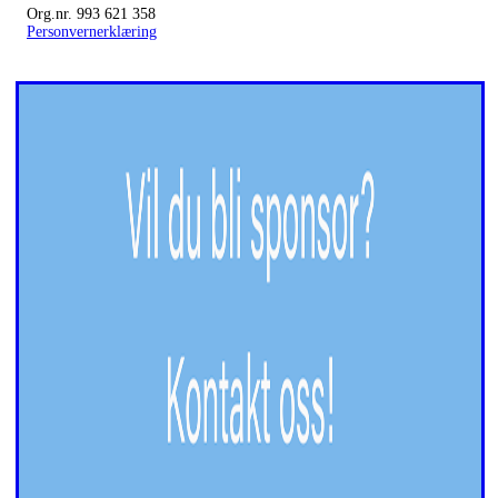
Org.nr. 993 621 358
Personvernerklæring