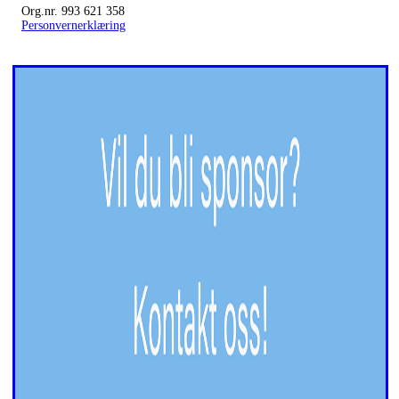
Org.nr. 993 621 358
Personvernerklæring